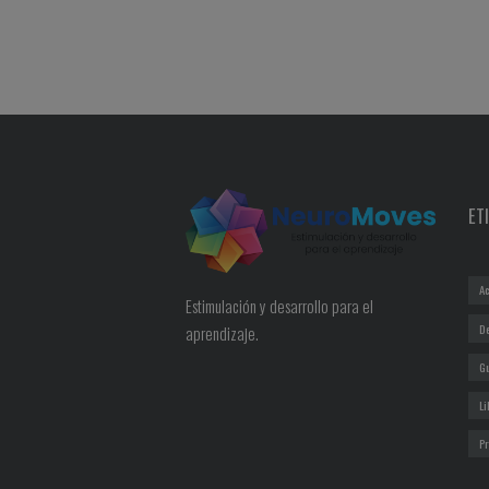
ET
Ac
Estimulación y desarrollo para el
D
aprendizaje.
G
Li
P