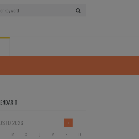
LENDARIO
OSTO
2026
L
M
X
J
V
S
D