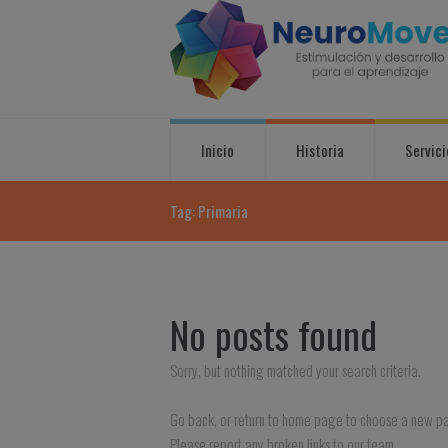
Inicio
Historia
Servici
Tag: Primaria
No posts found
Sorry, but nothing matched your search criteria.
Go back, or return to
home page to choose a new p
Please report any broken links to our team.