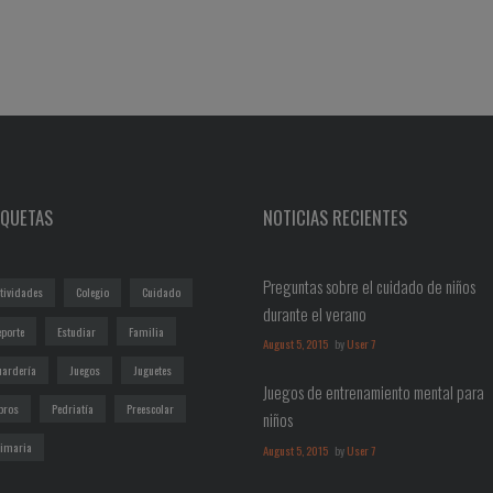
IQUETAS
NOTICIAS RECIENTES
Preguntas sobre el cuidado de niños
tividades
Colegio
Cuidado
durante el verano
eporte
Estudiar
Familia
August 5, 2015
by
User 7
uardería
Juegos
Juguetes
Juegos de entrenamiento mental para
bros
Pedriatía
Preescolar
niños
rimaria
August 5, 2015
by
User 7