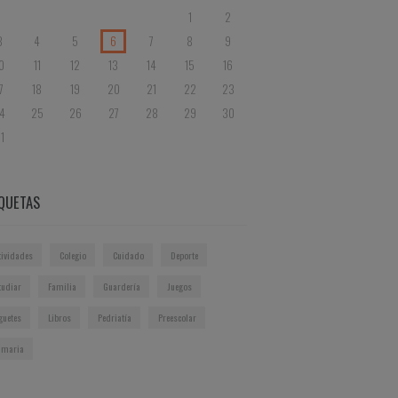
1
2
3
4
5
6
7
8
9
0
11
12
13
14
15
16
7
18
19
20
21
22
23
4
25
26
27
28
29
30
1
IQUETAS
tividades
Colegio
Cuidado
Deporte
tudiar
Familia
Guardería
Juegos
guetes
Libros
Pedriatía
Preescolar
imaria