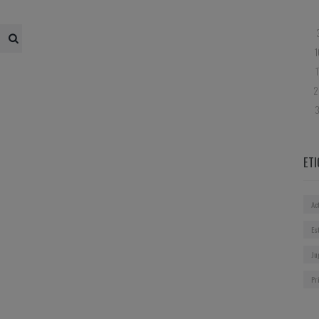
1
1
2
3
ET
Ac
Es
Ju
Pr